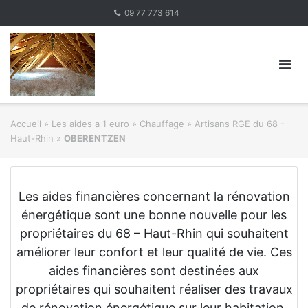
Skip
09 77 773 614
to
content
Accueil
»
Les aides a 1 euro » Chauffage
»
Artisans RGE du 68 -
Haut-Rhin
»
OBERENTZEN
Les aides financières concernant la rénovation
énergétique sont une bonne nouvelle pour les
propriétaires du 68 – Haut-Rhin qui souhaitent
améliorer leur confort et leur qualité de vie. Ces
aides financières sont destinées aux
propriétaires qui souhaitent réaliser des travaux
de rénovation énergétique sur leur habitation.