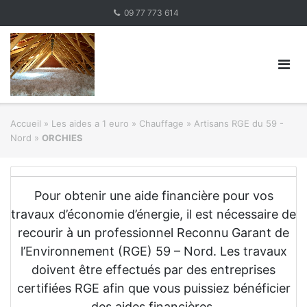
Skip
09 77 773 614
to
content
Accueil
»
Les aides a 1 euro » Chauffage
»
Artisans RGE du 59 -
Nord
»
ORCHIES
Pour obtenir une aide financière pour vos
travaux d’économie d’énergie, il est nécessaire de
recourir à un professionnel Reconnu Garant de
l’Environnement (RGE) 59 – Nord. Les travaux
doivent être effectués par des entreprises
certifiées RGE afin que vous puissiez bénéficier
des aides financières.