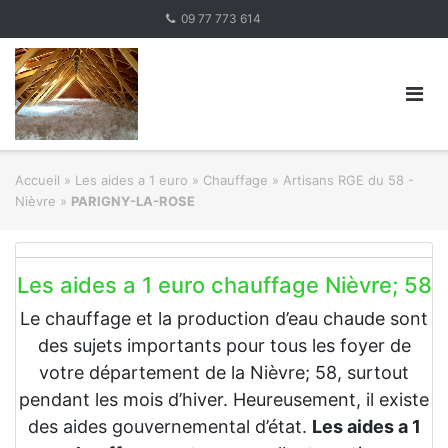
Skip
09 77 773 614
to
content
Accueil
»
Les aides a 1 euro » Chauffage
»
Artisans RGE du 58 -
Nièvre
»
PARIGNY-LA-ROSE
Les aides a 1 euro chauffage Nièvre; 58
Le chauffage et la production d’eau chaude sont
des sujets importants pour tous les foyer de
votre département de la Nièvre; 58, surtout
pendant les mois d’hiver. Heureusement, il existe
des aides gouvernemental d’état.
Les aides a 1