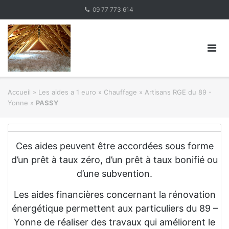
Skip
09 77 773 614
to
content
Accueil
»
Les aides a 1 euro » Chauffage
»
Artisans RGE du 89 -
Yonne
»
PASSY
Ces aides peuvent être accordées sous forme
d’un prêt à taux zéro, d’un prêt à taux bonifié ou
d’une subvention.
Les aides financières concernant la rénovation
énergétique permettent aux particuliers du 89 –
Yonne de réaliser des travaux qui améliorent le