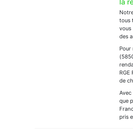
la 
Notre
tous 
vous 
des a
Pour 
(5850
renda
RGE R
de ch
Avec 
que p
Franc
pris 