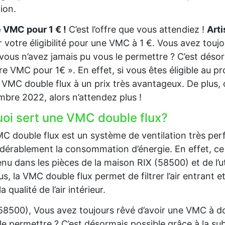
tion.
 VMC pour 1 € !
C’est l’offre que vous attendiez !
Art
r votre éligibilité pour une VMC à 1 €. Vous avez touj
vous n’avez jamais pu vous le permettre ? C’est désorm
re VMC pour 1€ ». En effet, si vous êtes éligible au 
 VMC double flux à un prix très avantageux. De plus, c
bre 2022, alors n’attendez plus !
uoi sert une VMC double flux?
C double flux est un système de ventilation très per
dérablement la consommation d’énergie. En effet, ce 
nu dans les pièces de la maison RIX (58500) et de l’util
us, la VMC double flux permet de filtrer l’air entrant et
a qualité de l’air intérieur.
58500), Vous avez toujours rêvé d’avoir une VMC à do
le permettre ? C’est désormais possible grâce à la su