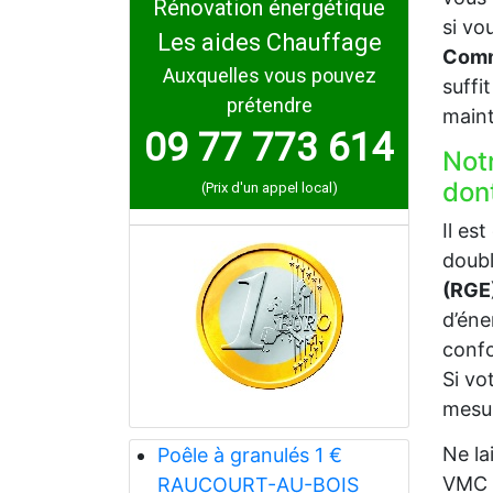
Rénovation énergétique
si vo
Les aides Chauffage
Comme
Auxquelles vous pouvez
suffi
prétendre
maint
09 77 773 614
Not
don
(Prix d'un appel local)
Il es
doubl
(RGE
d’éne
confo
Si vo
mesur
Ne la
Poêle à granulés 1 €
VMC p
RAUCOURT-AU-BOIS