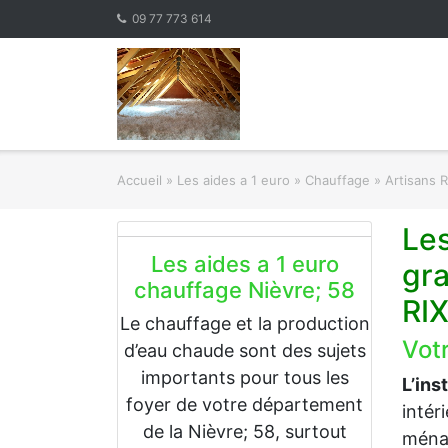
Skip
09 77 773 614
to
content
Accueil
»
Les aides a 1 euro » Chauffage
»
Artisans 
Les
Les aides a 1 euro
gr
chauffage Nièvre; 58
RI
Le chauffage et la production
Votr
d’eau chaude sont des sujets
importants pour tous les
L’ins
foyer de votre département
intér
de la Nièvre; 58, surtout
ménag