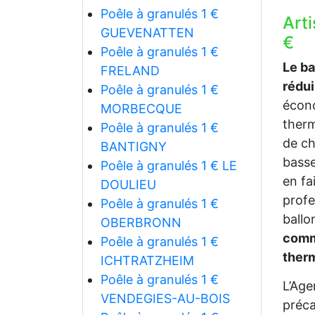
Poêle à granulés 1 €
Art
GUEVENATTEN
€
Poêle à granulés 1 €
Le b
FRELAND
rédu
Poêle à granulés 1 €
écono
MORBECQUE
therm
Poêle à granulés 1 €
de ch
BANTIGNY
bass
Poêle à granulés 1 € LE
en fa
DOULIEU
profe
Poêle à granulés 1 €
ballo
OBERBRONN
comme
Poêle à granulés 1 €
ther
ICHTRATZHEIM
Poêle à granulés 1 €
L’Age
VENDEGIES-AU-BOIS
préca