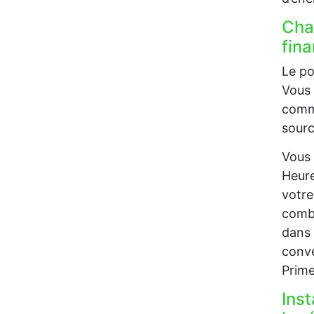
Chau
fin
Le po
Vous 
comme
sourc
Vous 
Heure
votre
combu
dans 
conve
Prime
Inst