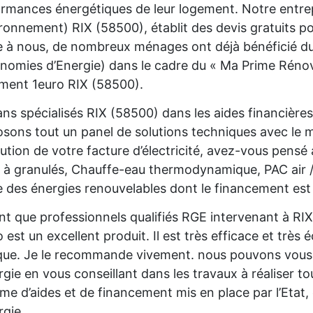
rmances énergétiques de leur logement. Notre entre
ironnement) RIX (58500), établit des devis gratuits p
 à nous, de nombreux ménages ont déjà bénéficié du 
nomies d’Energie) dans le cadre du « Ma Prime Rénov'
ment 1euro RIX (58500).
ans spécialisés RIX (58500) dans les aides financière
sons tout un panel de solutions techniques avec le
ution de votre facture d’électricité, avez-vous pensé
 à granulés, Chauffe-eau thermodynamique, PAC air /a
e des énergies renouvelables dont le financement est 
nt que professionnels qualifiés RGE intervenant à R
o est un excellent produit. Il est très efficace et très é
que. Je le recommande vivement. nous pouvons vous 
rgie en vous conseillant dans les travaux à réaliser to
me d’aides et de financement mis en place par l’Etat,
rgie.