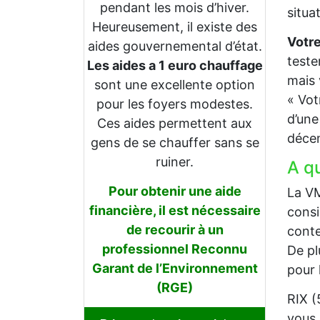
pendant les mois d’hiver.
situa
Heureusement, il existe des
Votre
aides gouvernemental d’état.
teste
Les aides a 1 euro chauffage
mais 
sont une excellente option
« Vot
pour les foyers modestes.
d’une
Ces aides permettent aux
décem
gens de se chauffer sans se
ruiner.
A q
Pour obtenir une aide
La VM
financière, il est nécessaire
consi
de recourir à un
conte
professionnel Reconnu
De pl
Garant de l’Environnement
pour l
(RGE)
RIX (
vous 