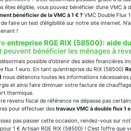
us êtes éligible, vous pouvez bénéficier d’une VMC à 
nt bénéficier de la VMC à 1 € ?
VMC Double Flux 
t de faire un test d’éligibilité sur notre site internet. 
enant !
re
entreprise RGE RIX (58500):
aide d
t peuvent bénéficier les ménages à re
t désormais possible d’obtenir des aides financières i
e flux 1 euro. En tant qu’entreprise du RIX (58500)
Re
)
nous détenons toutes les informations nécessaires 
rgie et ainsi faire diminuer votre facture de chauffag
rt thermique.
tre revenu fiscal de référence ne dépasse pas certains
es pour effectuer des
travaux VMC à double flux 1 
issez pas passer cette occasion, rendez-vous sur notr
our 1 € Artisan RGE RIX (58500) ! C’est l’offre que 