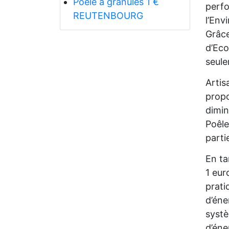
Poêle à granulés 1 €
perfo
REUTENBOURG
l’Env
Grâce
d’Eco
seule
Artis
propo
dimin
Poêle
parti
En ta
1 eur
prati
d’éne
systè
d’éne