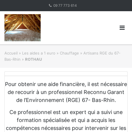
Skip
09 77 773 614
to
content
Accueil
»
Les aides a 1 euro » Chauffage
»
Artisans RGE du 67-
Bas-Rhin
»
ROTHAU
Pour obtenir une aide financière, il est nécessaire
de recourir à un professionnel Reconnu Garant
de l’Environnement (RGE) 67- Bas-Rhin.
Ce professionnel est un expert qui a suivi une
formation spécialisée et qui a acquis les
compétences nécessaires pour intervenir sur les