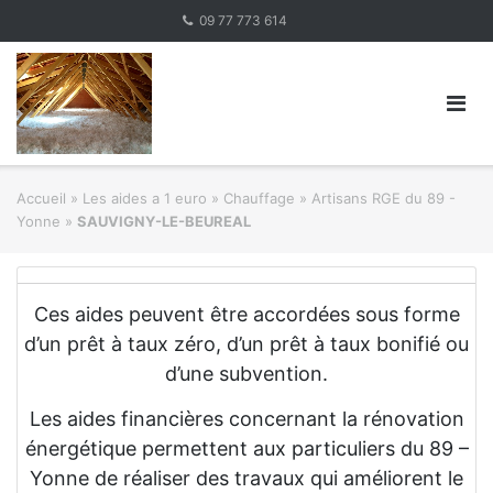
Skip
09 77 773 614
to
content
Accueil
»
Les aides a 1 euro » Chauffage
»
Artisans RGE du 89 -
Yonne
»
SAUVIGNY-LE-BEUREAL
Ces aides peuvent être accordées sous forme
d’un prêt à taux zéro, d’un prêt à taux bonifié ou
d’une subvention.
Les aides financières concernant la rénovation
énergétique permettent aux particuliers du 89 –
Yonne de réaliser des travaux qui améliorent le