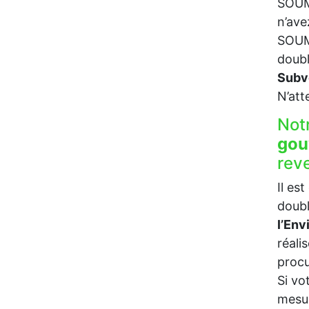
SOUMA
n’ave
SOUMA
doubl
Subv
N’att
Not
gou
rev
Il es
doubl
l’En
réali
procu
Si vo
mesur