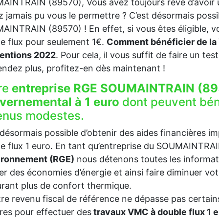
INTRAIN (89570), Vous avez toujours rêvé d’avoir 
z jamais pu vous le permettre ? C’est désormais possi
INTRAIN (89570) ! En effet, si vous êtes éligible, 
e flux pour seulement 1€.
Comment bénéficier de la 
entions 2022
. Pour cela, il vous suffit de faire un test
endez plus, profitez-en dès maintenant !
re
entreprise RGE SOUMAINTRAIN (89
vernemental à 1 euro
dont peuvent bén
enus modestes.
t désormais possible d’obtenir des aides financières i
e flux 1 euro. En tant qu’entreprise du SOUMAINTR
vironnement (RGE)
nous détenons toutes les informat
ser des économies d’énergie et ainsi faire diminuer v
rant plus de confort thermique.
tre revenu fiscal de référence ne dépasse pas certains
es pour effectuer des
travaux VMC à double flux 1