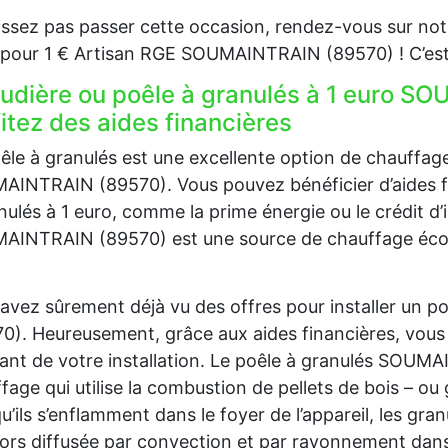
issez pas passer cette occasion, rendez-vous sur notr
our 1 € Artisan RGE SOUMAINTRAIN (89570) ! C’est l
udière ou poêle à granulés à 1 euro S
itez des aides financières
êle à granulés est une excellente option de chauffag
INTRAIN (89570). Vous pouvez bénéficier d’aides fina
nulés à 1 euro, comme la prime énergie ou le crédit d’
INTRAIN (89570) est une source de chauffage écologi
avez sûrement déjà vu des offres pour installer un
0). Heureusement, grâce aux aides financières, vous
nt de votre installation. Le poêle à granulés SOUM
fage qui utilise la combustion de pellets de bois – ou 
u’ils s’enflamment dans le foyer de l’appareil, les gra
lors diffusée par convection et par rayonnement dans