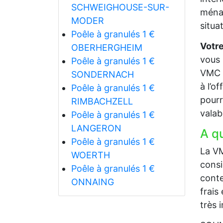
SCHWEIGHOUSE-SUR-
ménag
MODER
situa
Poêle à granulés 1 €
Votre
OBERHERGHEIM
vous 
Poêle à granulés 1 €
VMC à
SONDERNACH
à l’o
Poêle à granulés 1 €
pourr
RIMBACHZELL
valab
Poêle à granulés 1 €
LANGERON
A q
Poêle à granulés 1 €
La VM
WOERTH
consi
Poêle à granulés 1 €
conte
ONNAING
frais
très 