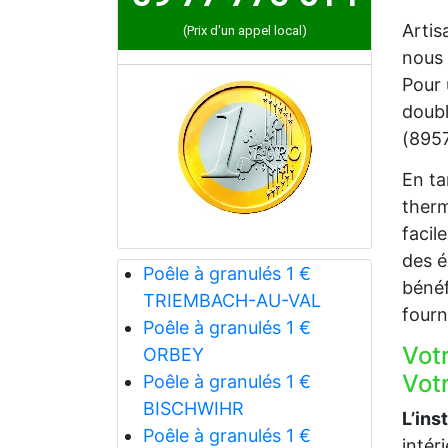
Artis
(Prix d'un appel local)
nous 
Pour 
doubl
(8957
En ta
therm
facil
des é
Poêle à granulés 1 €
bénéf
TRIEMBACH-AU-VAL
fourn
Poêle à granulés 1 €
Vot
ORBEY
Votr
Poêle à granulés 1 €
BISCHWIHR
L’ins
Poêle à granulés 1 €
intér