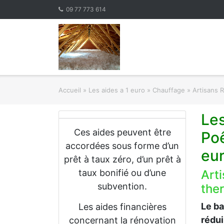
Skip
09 77 773 614
to
content
Accueil
»
Les aides a 1 euro » Chauffage
»
Artisans 
Le
Ces aides peuvent être
Po
accordées sous forme d’un
eu
prêt à taux zéro, d’un prêt à
taux bonifié ou d’une
Art
subvention.
the
Le b
Les aides financières
rédu
concernant la rénovation