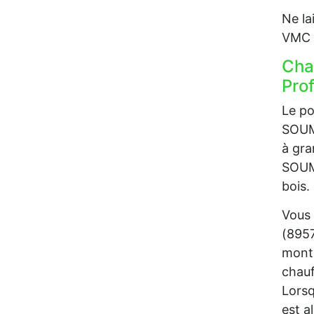
Ne la
VMC p
Cha
Prof
Le po
SOUMA
à gra
SOUMA
bois.
Vous 
(8957
monta
chauf
Lorsq
est a