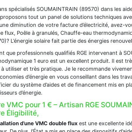
ans spécialisés SOUMAINTRAIN (89570) dans les aide
proposons tout un panel de solutions techniques av
une diminution de votre facture d’électricité, avez-
e flux, Poêle à granulés, Chauffe-eau thermodynam
0)? L’énergie solaire fait partie des énergies renouve
nt que professionnels qualifiés RGE intervenant à 
odynamique 1 euro est un excellent produit. Il est trè
e à utiliser et très pratique. Je le recommande viveme
conomies d’énergie en vous conseillant dans les trava
icier du système d’aides et de financement mis en pla
isseurs d’énergie.
re VMC pour 1 € – Artisan RGE SOUMAI
e Éligibilité,
tallation d’une VMC double flux
est une excellente idée
ieur. De plus, l’État a mis en place des dispositifs d’a