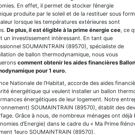
mies. En effet, il permet de stocker l’énergie
ique produite par le soleil et de la restituer sous for
aleur lorsque les températures extérieures sont
es.
De plus, il est éligible à la prime énergie cee
, ce q
it un investissement intéressant. En tant que
ssionnel SOUMAINTRAIN (89570), spécialiste de
tallation de ballon thermodynamique, nous vous
querons
comment obtenir les aides financières Ballo
modynamique pour 1 euro.
nce Nationale de l’Habitat, accorde des aides financ
rité énergétique qui veulent installer un ballon the
rmances énergétiques de leur logement. Notre entre
ironnement) SOUMAINTRAIN (89570), établit des devi
fage. Grâce à nous, de nombreux ménages ont déjà bé
nomies d’Energie) dans le cadre du « Ma Prime Rénov'
ement 1euro SOUMAINTRAIN (89570).