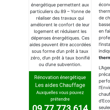
écono
énergétique permettent aux
therm
particuliers du 89 – Yonne de
de ch
réaliser des travaux qui
bass
améliorent le confort de leur
en fa
logement et réduisent les
profe
dépenses énergétiques. Ces
l’ins
aides peuvent être accordées
indi
sous forme d’un prêt à taux
ther
zéro, d’un prêt à taux bonifié
ou d’une subvention.
L’Age
préca
Rénovation énergétique
perfo
Les aides Chauffage
l’Env
Auxquelles vous pouvez
chauf
prétendre
d’Eco
09 77 773 614
seul