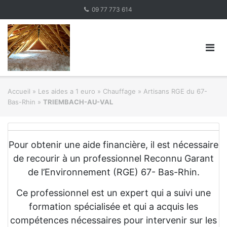
Skip
09 77 773 614
to
content
Accueil
»
Les aides a 1 euro » Chauffage
»
Artisans RGE du 67-
Bas-Rhin
»
TRIEMBACH-AU-VAL
Pour obtenir une aide financière, il est nécessaire
de recourir à un professionnel Reconnu Garant
de l’Environnement (RGE) 67- Bas-Rhin.
Ce professionnel est un expert qui a suivi une
formation spécialisée et qui a acquis les
compétences nécessaires pour intervenir sur les