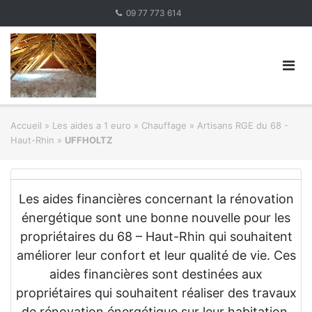
Skip
09 77 773 614
to
content
Accueil
»
Les aides a 1 euro » Chauffage
»
Artisans RGE du 68 -
Haut-Rhin
»
UFFHOLTZ
Les aides financières concernant la rénovation
énergétique sont une bonne nouvelle pour les
propriétaires du 68 – Haut-Rhin qui souhaitent
améliorer leur confort et leur qualité de vie. Ces
aides financières sont destinées aux
propriétaires qui souhaitent réaliser des travaux
de rénovation énergétique sur leur habitation.