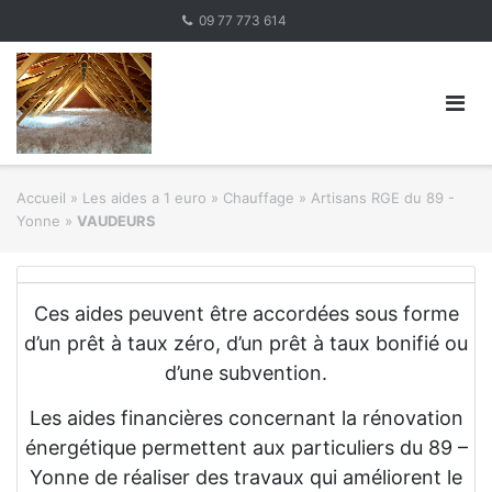
Skip
09 77 773 614
to
content
Accueil
»
Les aides a 1 euro » Chauffage
»
Artisans RGE du 89 -
Yonne
»
VAUDEURS
Ces aides peuvent être accordées sous forme
d’un prêt à taux zéro, d’un prêt à taux bonifié ou
d’une subvention.
Les aides financières concernant la rénovation
énergétique permettent aux particuliers du 89 –
Yonne de réaliser des travaux qui améliorent le