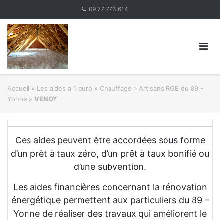
Skip
09 77 773 614
to
content
Accueil
»
Les aides a 1 euro » Chauffage
»
Artisans RGE du 89 -
Yonne
»
VENOY
Ces aides peuvent être accordées sous forme
d’un prêt à taux zéro, d’un prêt à taux bonifié ou
d’une subvention.
Les aides financières concernant la rénovation
énergétique permettent aux particuliers du 89 –
Yonne de réaliser des travaux qui améliorent le