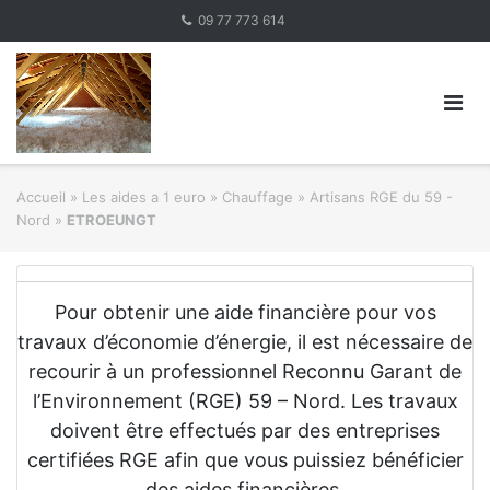
Skip
09 77 773 614
to
content
Accueil
»
Les aides a 1 euro » Chauffage
»
Artisans RGE du 59 -
Nord
»
ETROEUNGT
Pour obtenir une aide financière pour vos
travaux d’économie d’énergie, il est nécessaire de
recourir à un professionnel Reconnu Garant de
l’Environnement (RGE) 59 – Nord. Les travaux
doivent être effectués par des entreprises
certifiées RGE afin que vous puissiez bénéficier
des aides financières.