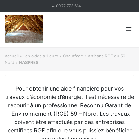
Skip
09 77 773 614
to
content
Accueil
»
Les aides a 1 euro » Chauffage
»
Artisans RGE du 59 -
Nord
»
HASPRES
Pour obtenir une aide financière pour vos
travaux d’économie d’énergie, il est nécessaire de
recourir à un professionnel Reconnu Garant de
l’Environnement (RGE) 59 – Nord. Les travaux
doivent être effectués par des entreprises
certifiées RGE afin que vous puissiez bénéficier
des aides financières.