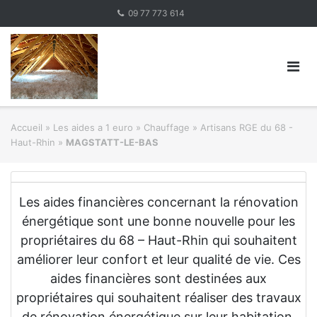
Skip
09 77 773 614
to
content
Accueil
»
Les aides a 1 euro » Chauffage
»
Artisans RGE du 68 -
Haut-Rhin
»
MAGSTATT-LE-BAS
Les aides financières concernant la rénovation
énergétique sont une bonne nouvelle pour les
propriétaires du 68 – Haut-Rhin qui souhaitent
améliorer leur confort et leur qualité de vie. Ces
aides financières sont destinées aux
propriétaires qui souhaitent réaliser des travaux
de rénovation énergétique sur leur habitation.