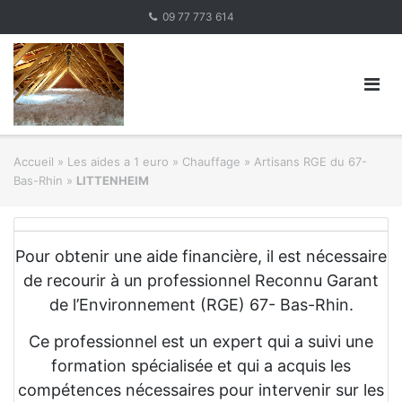
Skip
09 77 773 614
to
content
Accueil
»
Les aides a 1 euro » Chauffage
»
Artisans RGE du 67-
Bas-Rhin
»
LITTENHEIM
Pour obtenir une aide financière, il est nécessaire
de recourir à un professionnel Reconnu Garant
de l’Environnement (RGE) 67- Bas-Rhin.
Ce professionnel est un expert qui a suivi une
formation spécialisée et qui a acquis les
compétences nécessaires pour intervenir sur les